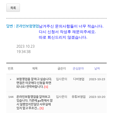
목록
답변 :
온라인보험영업
남겨주신 문의사항들이 너무 적습니다.
다시 신청서 작성후 재문의주세요.
따로 회신드리지 않겠습니다.
2023.10.23
19:34:38
번호
제목
글쓴이
관심분야
날짜
»
보험영업을 잘 하고 싶습니다.
입사문의
디비영업
2023-10-23
면접은 이곳에다 신청을 하면
되나요?연락바랍니다.
[1]
144
온라인보험영업을 알아보고
입사문의
유튜브영업
2023-10-20
있습니다. 기존에 ga쪽에서 잠
시 일했었지만일단 사무실에
있지 말고 무조건...
[1]