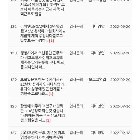
서 조금 염려가 되긴 하지만 코
로나 이후에는 지금까지 쭉 재
택근무로 일을...
131
리치앤코(GA)에서 3년 영업
입사문의
디비영업
2022-09-20
했고 1년 휴식하고 현회사에 6
개월째 재직 중입니다블로그
유투브 등 다양한...
[1]
130
생명사에서 오랜동안 근무하
입사문의
디비영업
2022-09-20
다 비교보험사 이직후 보험의
세계를 알게된듯합니다. 비교
를 다니면서 너...
129
보험입문후 한 원수사에서만
입사문의
블로그영업
2022-09-20
22년차 설계사 입니다사업의
유지와 성장에 많은 한계를 느
끼던중 코로나와...
[1]
128
광명에 거주하고 있구요 경력
입사문의
디비영업
2022-09-16
은 3~4년정도 되는것 같습니
다.첨에는 아는 분 권유로 대리
점 보험일을 시...
[1]
127
20대후반이구요. 기존에 카드
입사문의
디비영업
2022-09-16
영업을 하다가 한계에 부딪혀