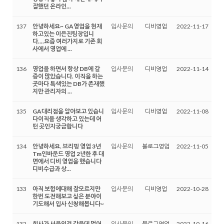
잘했던 온라인...
137
안녕하세요~ GA영업을 현재
입사문의
디비영업
2022-11-17
하고있는 이은진팀장입니
다....요즘 여러가지로 기존 회
사에서 영업에 ...
136
영업을 하면서 항상 DB에 갈
입사문의
디비영업
2022-11-14
증이 많았습니다. 이직을 하는
곳마다 특색있는 DB가 존재했
지만 관리자의 ...
135
GA대리점을 알아보고 있습니
입사문의
디비영업
2022-11-08
다이직을 생각하고 있는데 어
떤 곳인지궁금합니다
134
안녕하세요. 브리핑 영업 3년
입사문의
블로그영업
2022-11-05
Tm인바운드 영업 2년한 후 대
면에서 디비 영업을 했습니다
디비수급과 상...
133
아직 보험에대해 잘모르지만
입사문의
디비영업
2022-10-28
한번 도전해보고 싶은 분야이
기도해서 입사 신청해봅니다~
132
회사가 서울인것 같은데 멀어
입사문의
블로그영업
2022-10-16