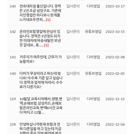
143
전속대리점 출신입니다. 경력
입사문의
디비영업
2023-10-17
은 2년 조금 넘었구요. 기존에
지인영업만 하다보니 한계를
느끼네요우연히...
[1]
142
온라인보험영업에 관심이 있
입사문의
유튜브영업
2023-10-15
습니다. 경력은 3년정도 되지
만 이래저래 허송세월만 보낸
것 같네요.. 휴.....
[1]
141
거주지가 여주인데, 근무가 가
입사문의
디비영업
2023-02-08
능할까요?
140
디비가 무상이라고 하는데 맞
입사문의
유튜브영업
2023-02-05
나요?수수료 기준 알고 싶습니
다.경력과 업적에 따라서, 수수
료가 다른가요?
139
10월달 교육시작해서.생명,변
입사문의
디비영업
2022-12-15
액,손해보험,삼성카드,손해보
험온라인교육.변액4시간 교육
다 마치고 12월 ...
138
안녕하십니까현재 보험과 전
입사문의
디비영업
2022-12-06
혀 다른일을 하고 있는데 지금
상황이 좋지 않아 예전에 제가