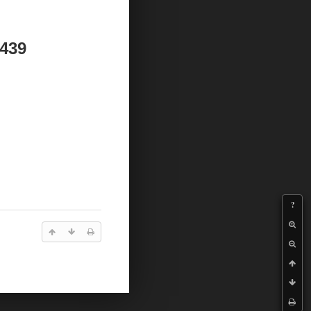
3439
?