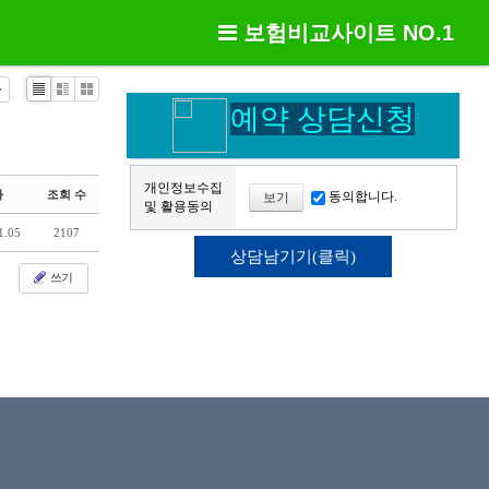
보험비교사이트 NO.1
Li
Zi
G
예약 상담신청
st
n
al
e
le
ry
개인정보수집
짜
조회 수
동의합니다.
보기
및 활용동의
1.05
2107
쓰기