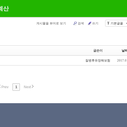
계산
T
게시물을 뷰어로 보기
검색
쓰기
기본글꼴
글쓴이
날
질병후유장해보험
2017.0
Prev
1
Next