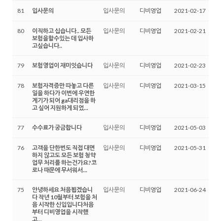
81
입사문의
입사문의
디비영업
2021-02-17
80
이직하고 십습니다.. 모든
입사문의
디비영업
2021-02-21
보험을할수있는 데 입사하
고싶습니다..
79
보험영업이 재미잇습니다
입사문의
디비영업
2021-02-23
78
보험자격증만 따놓고 다른
입사문의
디비영업
2021-03-15
일을 하다가 이번에 우연한
계기가 되어 ga대리점을 하
고 싶어 지원하게 되었...
77
수수료가 궁금합니다
입사문의
디비영업
2021-05-03
76
고객을 단한번도 직접 대면
입사문의
디비영업
2021-05-31
하지 않고도 모든 보험 청약
업무 처리를 하는건가요?코
로나 때문에 무서워서...
75
안녕하세요 처음뵙겠습니
입사문의
디비영업
2021-06-24
다 작년 10월부터 보험을 처
음 시작한 신입입니다처음
부터 디비영업을 시작했
고...