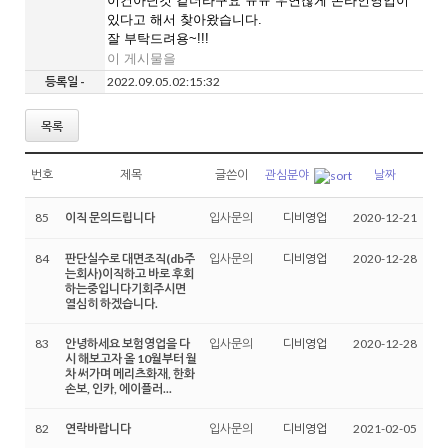
이건아닌것 같더라구요 ㅠㅠ 우연찮게 온라인영업이
있다고 해서 찾아왔습니다.
잘 부탁드려용~!!!
이 게시물을
등록일 -
2022.09.05.02:15:32
목록
번호
제목
글쓴이
관심분야
날짜
85
이직 문의드립니다
입사문의
디비영업
2020-12-21
84
판단실수로 대면조직(db주
입사문의
디비영업
2020-12-28
는회사)이직하고 바로 후회
하는중입니다기회주시면
열심히 하겠습니다.
83
안녕하세요 보험영업을 다
입사문의
디비영업
2020-12-28
시 해보고자 올 10월부터 월
차 써가며 메리츠화재, 한화
손보, 인카, 에이플러...
82
연락바랍니다
입사문의
디비영업
2021-02-05