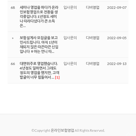
68
세미나 영업을 하다가 온라
입사문의
디비영업
2022-09-07
인보험영업으로 전환을 생
각중입니다.1년정도 세미
나 따라다녔다가 큰 소득
은...
»
보험설계사 모집글을 보고
입사문의
디비영업
2022-09-05
인사드립니다. 아직 1년이
채되지 않은 따끈따끈 신입
입니다 ㅎ아는 언니 따...
66
대면위주로 영업했습니다.
입사문의
디비영업
2022-09-13
4년정도 일하면서 그래도
정도의 영업을 했지만, 고객
발굴이 너무 힘들어서 ...
[1]
©Copyright 온라인보험영업 All Rights Reserved.