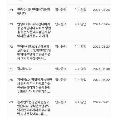
74
연락주시면 면접하기를 원
입사문의
디비영업
2021-06-26
합니다
73
안녕하세요.퍼미션디비 제
입사문의
디비영업
2021-07-06
공 업체입니다.디비로 영업
을 하는 보험대리점인거 같
아서글 남겨 봅니다.저희...
72
안녕하세요?DB손해보험
입사문의
디비영업
2021-08-25
10차월입니다.지인영업에
한계에 부딪쳐 고민을 하면
서 여기저기검색하다 ...
71
감사합니다
입사문의
디비영업
2021-08-30
70
지에이GA 영업이 가능하면
입사문의
디비영업
2022-08-22
서 동시에 디비지원도 가능
한곳을 찾다가 이곳에 문의
두드립니다.기존엔 메리...
69
온라인보험영업에 관심이
입사문의
디비영업
2022-09-01
있습니다. 경력은 3년정도
되지만 이래저래 허송세월
만 보낸것 같네요.. 휴.....